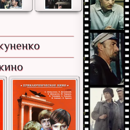
куненко
 кино