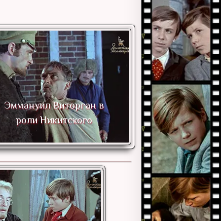
Михаил Голубович в
роли комиссара
Полевого