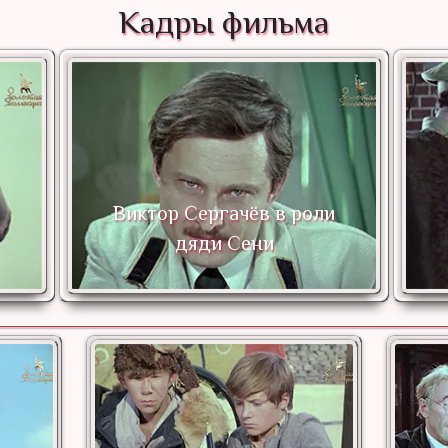
Кадры фильма
Владимир Дичковский в
роли Генки