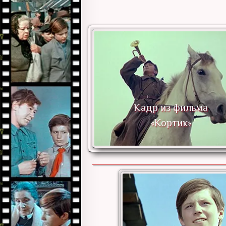
Сергей Шевкуненко в
роли Миши Полякова