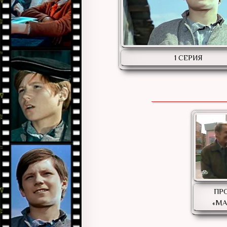
1 СЕРИЯ
ПР
«М