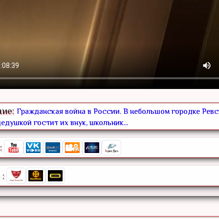
ние:
Гражданская война в России. В небольшом городке Ревс
едушкой гостит их внук, школьник...
:
: