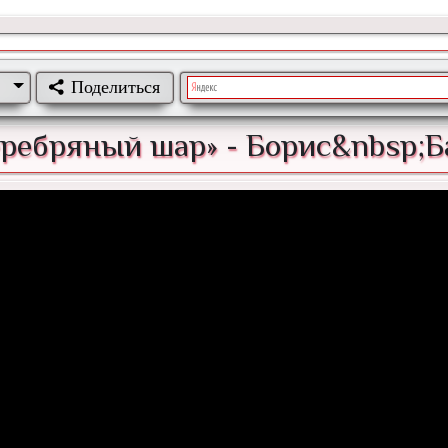
Поделиться
ребряный шар» - Борис&nbsp;