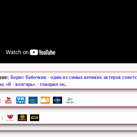
ние:
Борис Бабочкин - один из самых великих актеров совет
о. «Я - волгарь», - говорил он...
:
: