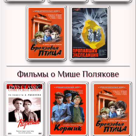
Фильмы о Мише Полякове