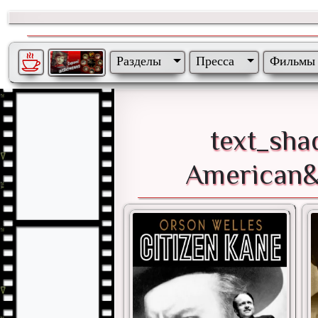
Разделы
Пресса
Фильмы
text_sh
American&