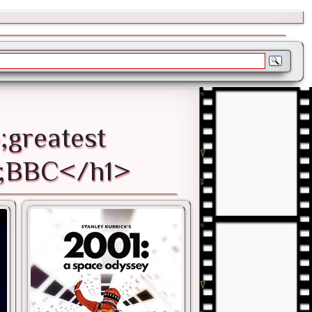
greatest
p;BBC</h1>