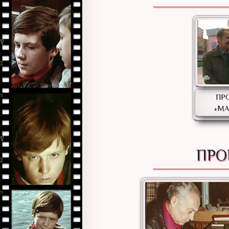
ПР
«М
ПРО