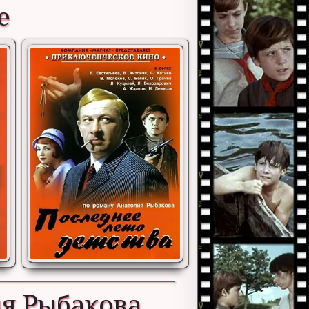
е
ия Рыбакова