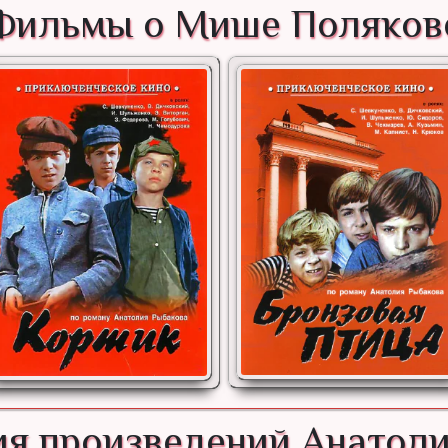
Фильмы о Мише Поляков
я произведений Анатол