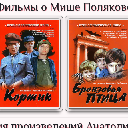
Фильмы о Мише Поляков
я произведений Анатол