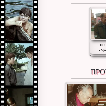
ПР
«М
ПРО