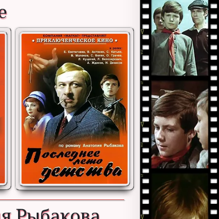
е
ия Рыбакова