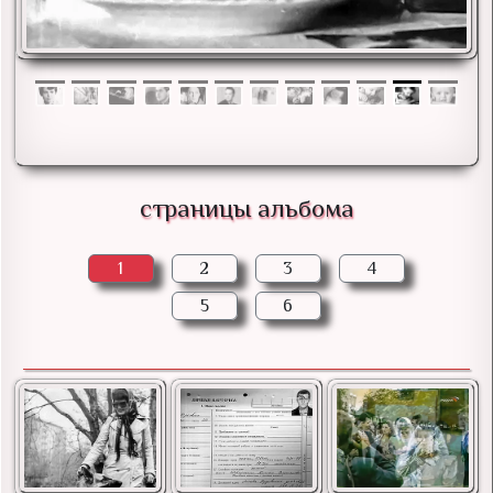
страницы альбома
1
2
3
4
5
6