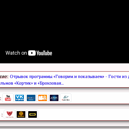
ние:
Отрывок программы «Говорим и показываем» - Гости из 
льмов «Кортик» и «Бронзовая...
:
: