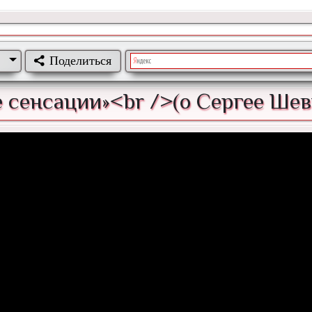
Поделиться
е сенсации»<br />(о Сергее Шев