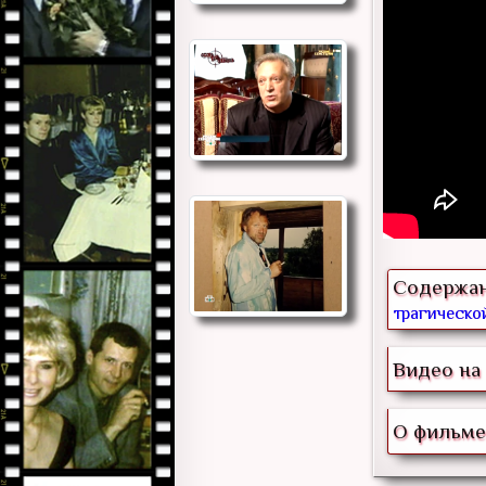
Содержа
трагической
Видео на 
О фильме 