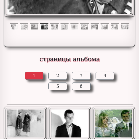
страницы альбома
1
2
3
4
5
6