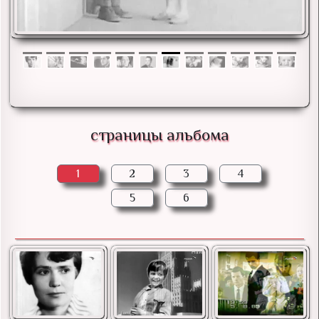
страницы альбома
1
2
3
4
5
6