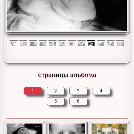
Previous
Next
страницы альбома
1
2
3
4
5
6