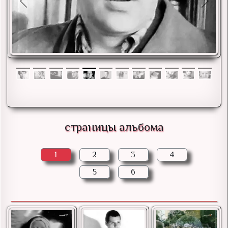
Previous
Next
страницы альбома
1
2
3
4
5
6