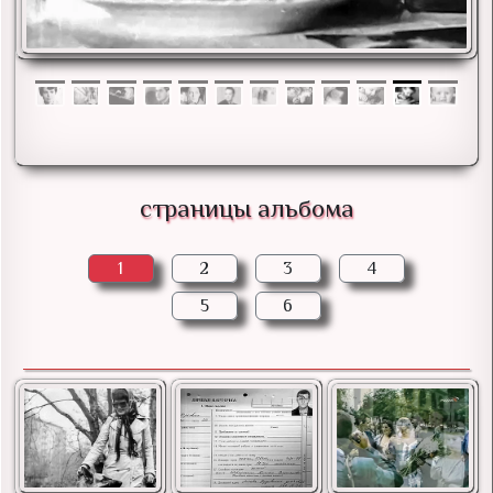
страницы альбома
1
2
3
4
5
6