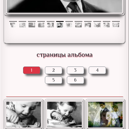
страницы альбома
1
2
3
4
5
6