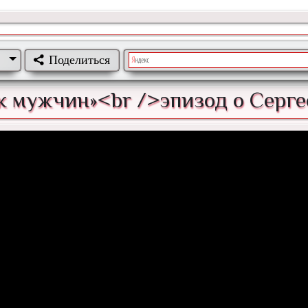
Поделиться
к мужчин»<br />эпизод о Серг